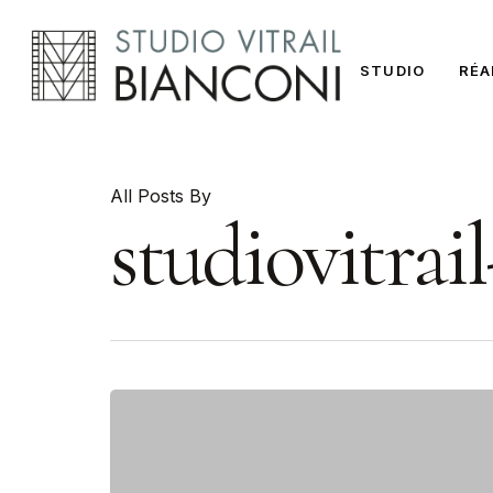
Skip
to
STUDIO
RÉA
main
content
All Posts By
studiovitrail