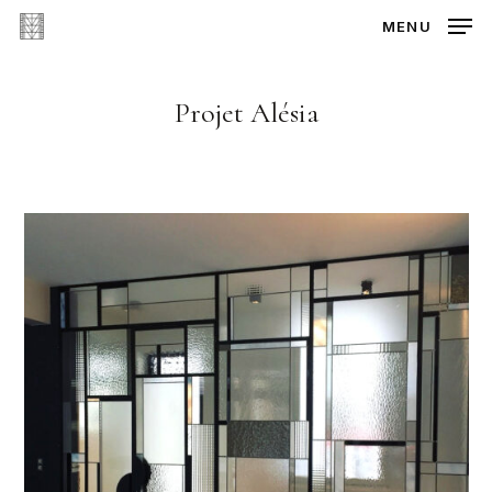
Skip
MENU
to
main
content
Projet Alésia